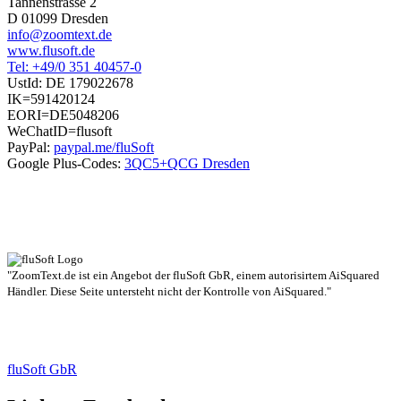
Tannenstrasse 2
D 01099 Dresden
info@zoomtext.de
www.flusoft.de
Tel: +49/0 351 40457-0
UstId:
DE 179022678
IK=591420124
EORI=DE5048206
WeChatID=flusoft
PayPal:
paypal.me/fluSoft
Google Plus-Codes:
3QC5+QCG Dresden
"ZoomText.de ist ein Angebot der fluSoft GbR, einem autorisirtem AiSquared
Händler. Diese Seite untersteht nicht der Kontrolle von AiSquared."
fluSoft GbR