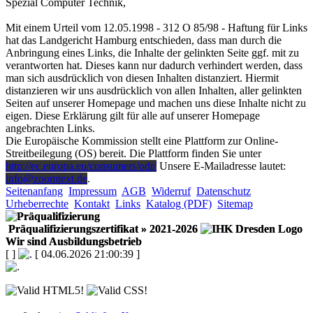
Spezial Computer Technik,
Mit einem Urteil vom 12.05.1998 - 312 O 85/98 - Haftung für Links
hat das Landgericht Hamburg entschieden, dass man durch die
Anbringung eines Links, die Inhalte der gelinkten Seite ggf. mit zu
verantworten hat. Dieses kann nur dadurch verhindert werden, dass
man sich ausdrücklich von diesen Inhalten distanziert. Hiermit
distanzieren wir uns ausdrücklich von allen Inhalten, aller gelinkten
Seiten auf unserer Homepage und machen uns diese Inhalte nicht zu
eigen. Diese Erklärung gilt für alle auf unserer Homepage
angebrachten Links.
Die Europäische Kommission stellt eine Plattform zur Online-
Streitbeilegung (OS) bereit. Die Plattform finden Sie unter
http://ec.europa.eu/consumers/odr/
Unsere E-Mailadresse lautet:
info@zoomtext.de
.
Seitenanfang
Impressum
AGB
Widerruf
Datenschutz
Urheberrechte
Kontakt
Links
Katalog (PDF)
Sitemap
Präqualifizierungszertifikat
» 2021-2026
Wir sind Ausbildungsbetrieb
[
]
[ 04.06.2026 21:00:39 ]