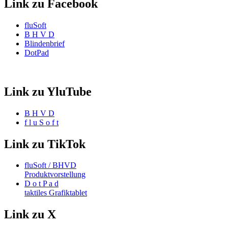
Link zu Facebook
fluSoft
B H V D
Blindenbrief
DotPad
Link zu YluTube
B H V D
f l u S o f t
Link zu TikTok
fluSoft / BHVD
Produktvorstellung
D o t P a d
taktiles Grafiktablet
Link zu X