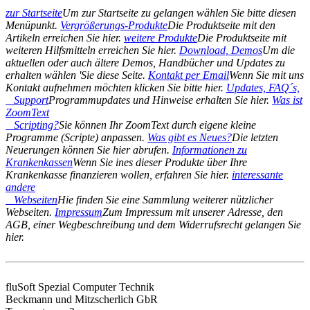
zur Startseite
Um zur Startseite zu gelangen wählen Sie bitte diesen
Menüpunkt.
Vergrößerungs-Produkte
Die Produktseite mit den
Artikeln erreichen Sie hier.
weitere Produkte
Die Produktseite mit
weiteren Hilfsmitteln erreichen Sie hier.
Download, Demos
Um die
aktuellen oder auch ältere Demos, Handbücher und Updates zu
erhalten wählen 'Sie diese Seite.
Kontakt per Email
Wenn Sie mit uns
Kontakt aufnehmen möchten klicken Sie bitte hier.
Updates, FAQ´s,
Support
Programmupdates und Hinweise erhalten Sie hier.
Was ist
ZoomText
Scripting?
Sie können Ihr ZoomText durch eigene kleine
Programme (Scripte) anpassen.
Was gibt es Neues?
Die letzten
Neuerungen können Sie hier abrufen.
Informationen zu
Krankenkassen
Wenn Sie ines dieser Produkte über Ihre
Krankenkasse finanzieren wollen, erfahren Sie hier.
interessante
andere
Webseiten
Hie finden Sie eine Sammlung weiterer nützlicher
Webseiten.
Impressum
Zum Impressum mit unserer Adresse, den
AGB, einer Wegbeschreibung und dem Widerrufsrecht gelangen Sie
hier.
fluSoft Spezial Computer Technik
Beckmann und Mitzscherlich GbR