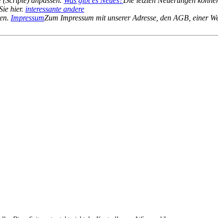
 (Scripte) anpassen.
Was gibt es Neues?
Die letzten Neuerungen können
Sie hier.
interessante andere
ten.
Impressum
Zum Impressum mit unserer Adresse, den AGB, einer We