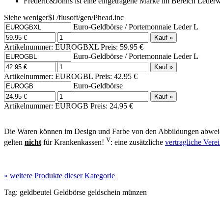
Frédéric&Johns ist eine eingetragene Marke im Bereich Led
Siehe weniger$I /flusoft/gen/Phead.inc
Euro-Geldbörse / Portemonnaie Leder L
Artikelnummer: EUROGBXL Preis: 59.95 €
Euro-Geldbörse / Portemonnaie Leder L
Artikelnummer: EUROGBL Preis: 42.95 €
Euro-Geldbörse
Artikelnummer: EUROGB Preis: 24.95 €
Die Waren können im Design und Farbe von den Abbildungen abweic
V
gelten
nicht
für Krankenkassen!
: eine zusätzliche
vertragliche Ver
»
weitere Produkte dieser Kategorie
Tag:
geldbeutel
Geldbörse
geldschein
münzen