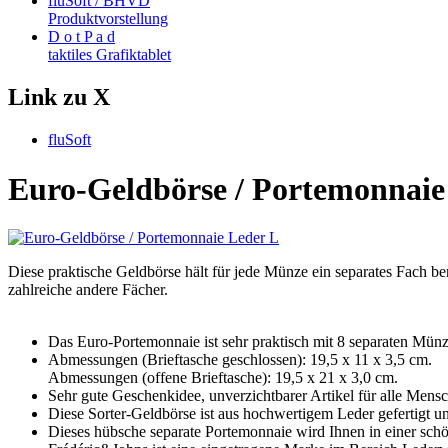
fluSoft / BHVD
Produktvorstellung
D o t P a d
taktiles Grafiktablet
Link zu X
fluSoft
Euro-Geldbörse / Portemonnaie
Diese praktische Geldbörse hält für jede Münze ein separates Fach 
zahlreiche andere Fächer.
Das Euro-Portemonnaie ist sehr praktisch mit 8 separaten Münz
Abmessungen (Brieftasche geschlossen): 19,5 x 11 x 3,5 cm.
Abmessungen (offene Brieftasche): 19,5 x 21 x 3,0 cm.
Sehr gute Geschenkidee, unverzichtbarer Artikel für alle Mensch
Diese Sorter-Geldbörse ist aus hochwertigem Leder gefertigt und
Dieses hübsche separate Portemonnaie wird Ihnen in einer schö