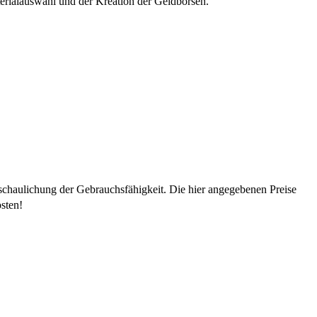
ialauswahl und der Kreation der Geldbörsen.
schaulichung der Gebrauchsfähigkeit. Die hier angegebenen Preise
sten!