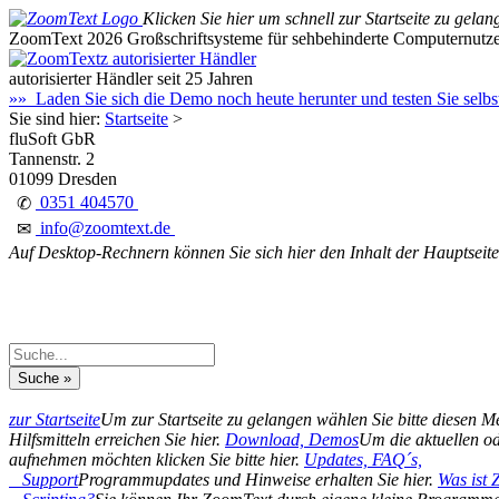
Klicken Sie hier um schnell zur Startseite zu gelan
ZoomText 2026
Großschriftsysteme für sehbehinderte Computernutz
autorisierter Händler seit 25 Jahren
»» Laden Sie sich die Demo noch heute herunter und testen Sie selb
Sie sind hier:
Startseite
>
fluSoft GbR
Tannenstr. 2
01099 Dresden
0351 404570
✆
info@zoomtext.de
✉
Auf Desktop-Rechnern können Sie sich hier den Inhalt der Hauptseite
zur Startseite
Um zur Startseite zu gelangen wählen Sie bitte diesen 
Hilfsmitteln erreichen Sie hier.
Download, Demos
Um die aktuellen od
aufnehmen möchten klicken Sie bitte hier.
Updates, FAQ´s,
Support
Programmupdates und Hinweise erhalten Sie hier.
Was ist