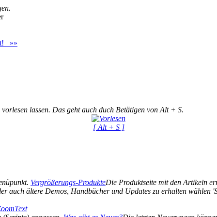
gen.
er
st! »»
 vorlesen lassen. Das geht auch duch Betätigen von Alt + S.
[ Alt + S ]
Menüpunkt.
Vergrößerungs-Produkte
Die Produktseite mit den Artikeln err
er auch ältere Demos, Handbücher und Updates zu erhalten wählen 'Si
 ZoomText