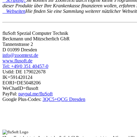
Scripting?
Sie können Ihr ZoomText durch eigene kleine Programme
dieser Produkte über Ihre Krankenkasse finanzieren wollen, erfahren 
Webseiten
Hie finden Sie eine Sammlung weiterer nützlicher Websei
fluSoft Spezial Computer Technik
Beckmann und Mitzscherlich GbR
Tannenstrasse 2
D 01099 Dresden
info@zoomtext.de
www.flusoft.de
Tel: +49/0 351 40457-0
UstId:
DE 179022678
IK=591420124
EORI=DE5048206
WeChatID=flusoft
PayPal:
paypal.me/fluSoft
Google Plus-Codes:
3QC5+QCG Dresden