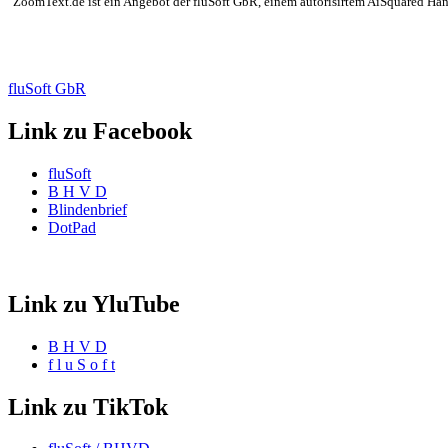
"ZoomText.de ist ein Angebot der fluSoft GbR, einem autorisirtem AiSquared Händl
fluSoft GbR
Link zu Facebook
fluSoft
B H V D
Blindenbrief
DotPad
Link zu YluTube
B H V D
f l u S o f t
Link zu TikTok