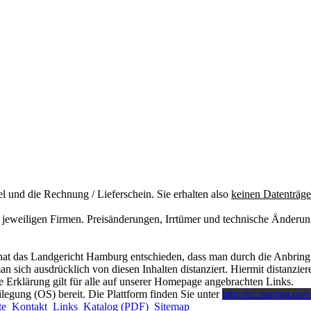
el und die Rechnung / Lieferschein. Sie erhalten also
keinen Datenträge
eweiligen Firmen. Preisänderungen, Irrtümer und technische Änderunge
at das Landgericht Hamburg entschieden, dass man durch die Anbringung
 sich ausdrücklich von diesen Inhalten distanziert. Hiermit distanzieren
 Erklärung gilt für alle auf unserer Homepage angebrachten Links.
ilegung (OS) bereit. Die Plattform finden Sie unter
http://ec.europa.eu/
te
Kontakt
Links
Katalog (PDF)
Sitemap