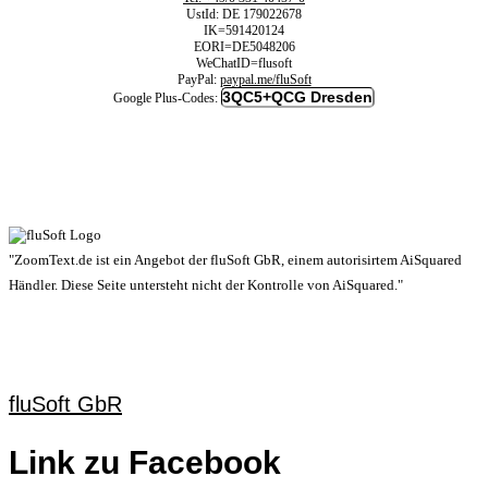
UstId:
DE 179022678
IK=591420124
EORI=DE5048206
WeChatID=flusoft
PayPal:
paypal.me/fluSoft
3QC5+QCG Dresden
Google Plus-Codes:
"ZoomText.de ist ein Angebot der fluSoft GbR, einem autorisirtem AiSquared
Händler. Diese Seite untersteht nicht der Kontrolle von AiSquared."
fluSoft GbR
Link zu Facebook