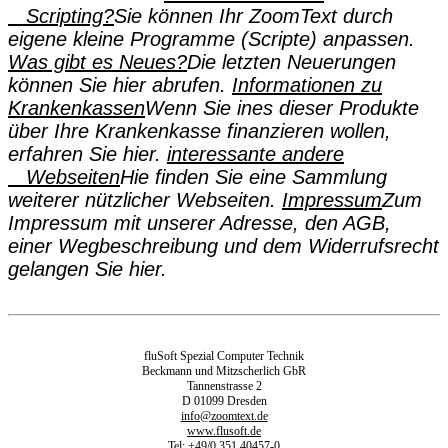
Scripting?
Sie können Ihr ZoomText durch
eigene kleine Programme (Scripte) anpassen.
Was gibt es Neues?
Die letzten Neuerungen
können Sie hier abrufen.
Informationen zu
Krankenkassen
Wenn Sie ines dieser Produkte
über Ihre Krankenkasse finanzieren wollen,
erfahren Sie hier.
interessante andere
Webseiten
Hie finden Sie eine Sammlung
weiterer nützlicher Webseiten.
Impressum
Zum
Impressum mit unserer Adresse, den AGB,
einer Wegbeschreibung und dem Widerrufsrecht
gelangen Sie hier.
fluSoft Spezial Computer Technik
Beckmann und Mitzscherlich GbR
Tannenstrasse 2
D 01099 Dresden
info@zoomtext.de
www.flusoft.de
Tel: +49/0 351 40457-0