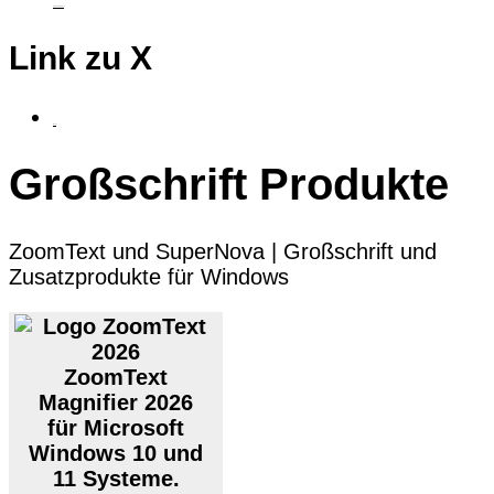
taktiles Grafiktablet
Link zu X
fluSoft
Großschrift Produkte
ZoomText und SuperNova | Großschrift und
Zusatzprodukte für Windows
ZoomText
Magnifier 2026
für Microsoft
Windows 10 und
11 Systeme.