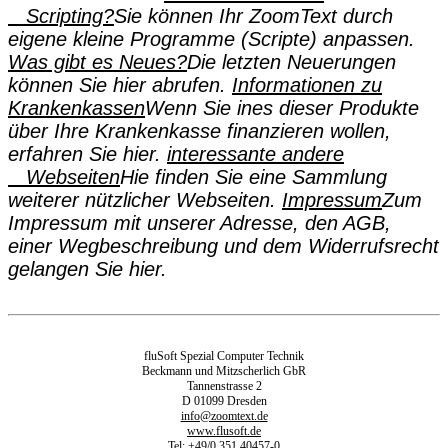
Scripting?
Sie können Ihr ZoomText durch
eigene kleine Programme (Scripte) anpassen.
Was gibt es Neues?
Die letzten Neuerungen
können Sie hier abrufen.
Informationen zu
Krankenkassen
Wenn Sie ines dieser Produkte
über Ihre Krankenkasse finanzieren wollen,
erfahren Sie hier.
interessante andere
Webseiten
Hie finden Sie eine Sammlung
weiterer nützlicher Webseiten.
Impressum
Zum
Impressum mit unserer Adresse, den AGB,
einer Wegbeschreibung und dem Widerrufsrecht
gelangen Sie hier.
fluSoft Spezial Computer Technik
Beckmann und Mitzscherlich GbR
Tannenstrasse 2
D 01099 Dresden
info@zoomtext.de
www.flusoft.de
Tel: +49/0 351 40457-0