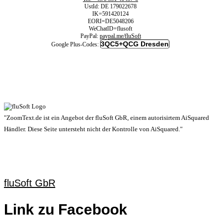
UstId:
DE 179022678
IK=591420124
EORI=DE5048206
WeChatID=flusoft
PayPal:
paypal.me/fluSoft
3QC5+QCG Dresden
Google Plus-Codes:
"ZoomText.de ist ein Angebot der fluSoft GbR, einem autorisirtem AiSquared
Händler. Diese Seite untersteht nicht der Kontrolle von AiSquared."
fluSoft GbR
Link zu Facebook