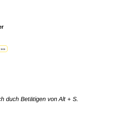
er
 »»
h duch Betätigen von Alt + S.