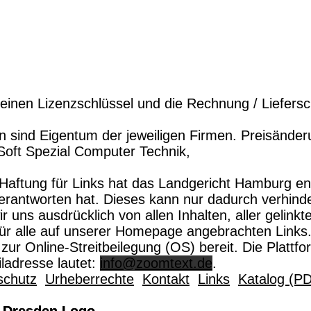
 einen Lizenzschlüssel und die Rechnung / Liefersc
sind Eigentum der jeweiligen Firmen. Preisänder
Soft Spezial Computer Technik,
 Haftung für Links hat das Landgericht Hamburg e
u verantworten hat. Dieses kann nur dadurch verhin
 wir uns ausdrücklich von allen Inhalten, aller ge
t für alle auf unserer Homepage angebrachten Links
zur Online-Streitbeilegung (OS) bereit. Die Plattfo
adresse lautet:
info@zoomtext.de
.
schutz
Urheberrechte
Kontakt
Links
Katalog (P