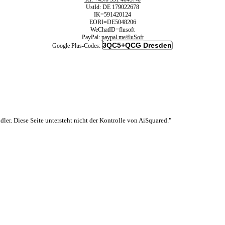
UstId:
DE 179022678
IK=591420124
EORI=DE5048206
WeChatID=flusoft
PayPal:
paypal.me/fluSoft
3QC5+QCG Dresden
Google Plus-Codes:
er. Diese Seite untersteht nicht der Kontrolle von AiSquared."