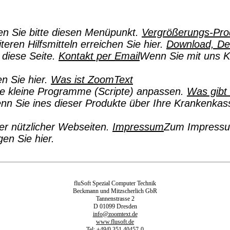
en Sie bitte diesen Menüpunkt.
Vergrößerungs-Pro
teren Hilfsmitteln erreichen Sie hier.
Download, D
diese Seite.
Kontakt per Email
Wenn Sie mit uns Ko
n Sie hier.
Was ist ZoomText
ne kleine Programme (Scripte) anpassen.
Was gibt
n Sie ines dieser Produkte über Ihre Krankenkasse
er nützlicher Webseiten.
Impressum
Zum Impressum
en Sie hier.
fluSoft Spezial Computer Technik
Beckmann und Mitzscherlich GbR
Tannenstrasse 2
D 01099 Dresden
info@zoomtext.de
www.flusoft.de
Tel: +49/0 351 40457-0