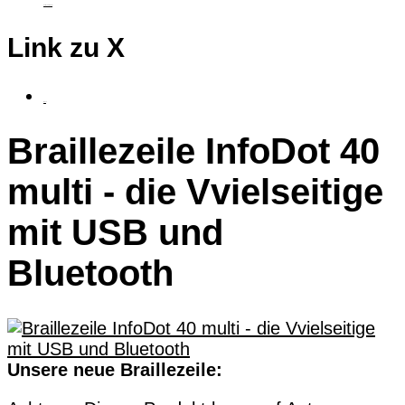
taktiles Grafiktablet
Link zu X
fluSoft
Braillezeile InfoDot 40
multi - die Vvielseitige
mit USB und
Bluetooth
Unsere neue Braillezeile: