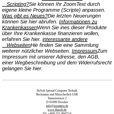
Scripting?
Sie können Ihr ZoomText durch
eigene kleine Programme (Scripte) anpassen.
Was gibt es Neues?
Die letzten Neuerungen
können Sie hier abrufen.
Informationen zu
Krankenkassen
Wenn Sie ines dieser Produkte
über Ihre Krankenkasse finanzieren wollen,
erfahren Sie hier.
interessante andere
Webseiten
Hie finden Sie eine Sammlung
weiterer nützlicher Webseiten.
Impressum
Zum
Impressum mit unserer Adresse, den AGB,
einer Wegbeschreibung und dem Widerrufsrecht
gelangen Sie hier.
fluSoft Spezial Computer Technik
Beckmann und Mitzscherlich GbR
Tannenstrasse 2
D 01099 Dresden
info@zoomtext.de
www.flusoft.de
Tel: +49/0 351 40457-0