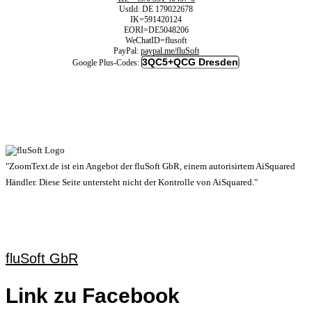
UstId:
DE 179022678
IK=591420124
EORI=DE5048206
WeChatID=flusoft
PayPal:
paypal.me/fluSoft
3QC5+QCG Dresden
Google Plus-Codes:
"ZoomText.de ist ein Angebot der fluSoft GbR, einem autorisirtem AiSquared
Händler. Diese Seite untersteht nicht der Kontrolle von AiSquared."
fluSoft GbR
Link zu Facebook