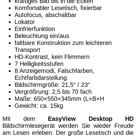
kräftiges Bild bis in die Ecken
Komfortabler Lesetisch, fixierbar
Autofocus, abschaltbar
Lokator
Einfrierfunktion
Beleuchtung ein/aus
faltbare Konstruktion zum leichteren
Transport
HD-Kontrast, kein Flimmern
7 Helligkeitsstufen
8 Anzeigemodi, Falschfarben,
Echtfarbdarstellung
Bildschirmgröße: 21,5“ / 23“
Vergrößrung: 2,5 bis 70 fach
Maße: 650×550×345mm (L×B×H
Gewicht: ca. 15kg
Mit dem
EasyView Desktop HD
Bildschirmlesegerät werden Sie wieder Freude
am Lesen erleben. Der große Lesetisch und die