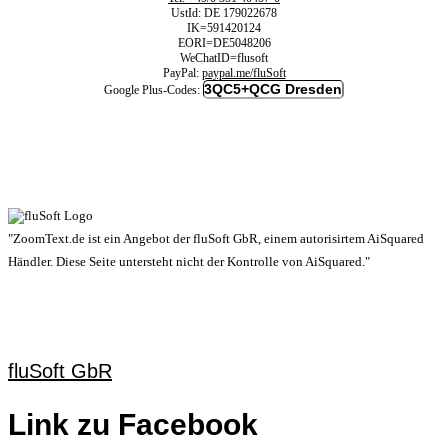
UstId:
DE 179022678
IK=591420124
EORI=DE5048206
WeChatID=flusoft
PayPal:
paypal.me/fluSoft
3QC5+QCG Dresden
Google Plus-Codes:
"ZoomText.de ist ein Angebot der fluSoft GbR, einem autorisirtem AiSquared
Händler. Diese Seite untersteht nicht der Kontrolle von AiSquared."
fluSoft GbR
Link zu Facebook