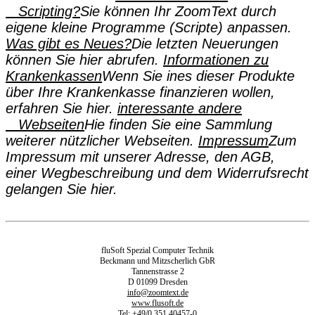
Scripting?
Sie können Ihr ZoomText durch
eigene kleine Programme (Scripte) anpassen.
Was gibt es Neues?
Die letzten Neuerungen
können Sie hier abrufen.
Informationen zu
Krankenkassen
Wenn Sie ines dieser Produkte
über Ihre Krankenkasse finanzieren wollen,
erfahren Sie hier.
interessante andere
Webseiten
Hie finden Sie eine Sammlung
weiterer nützlicher Webseiten.
Impressum
Zum
Impressum mit unserer Adresse, den AGB,
einer Wegbeschreibung und dem Widerrufsrecht
gelangen Sie hier.
fluSoft Spezial Computer Technik
Beckmann und Mitzscherlich GbR
Tannenstrasse 2
D 01099 Dresden
info@zoomtext.de
www.flusoft.de
Tel: +49/0 351 40457-0