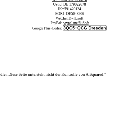
UstId:
DE 179022678
IK=591420124
EORI=DE5048206
WeChatID=flusoft
PayPal:
paypal.me/fluSoft
3QC5+QCG Dresden
Google Plus-Codes:
er. Diese Seite untersteht nicht der Kontrolle von AiSquared."