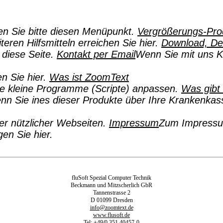
en Sie bitte diesen Menüpunkt.
Vergrößerungs-Pro
teren Hilfsmitteln erreichen Sie hier.
Download, D
diese Seite.
Kontakt per Email
Wenn Sie mit uns Ko
n Sie hier.
Was ist ZoomText
ne kleine Programme (Scripte) anpassen.
Was gibt
n Sie ines dieser Produkte über Ihre Krankenkasse
er nützlicher Webseiten.
Impressum
Zum Impressum
en Sie hier.
fluSoft Spezial Computer Technik
Beckmann und Mitzscherlich GbR
Tannenstrasse 2
D 01099 Dresden
info@zoomtext.de
www.flusoft.de
Tel: +49/0 351 40457-0