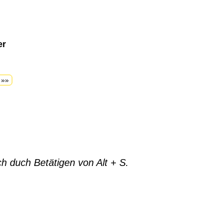
er
 »»
h duch Betätigen von Alt + S.