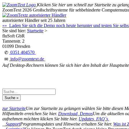
Klicken Sie hier um schnell zur Startseite zu gelan
ZoomText 2026
Großschriftsysteme für sehbehinderte Computernutz
autorisierter Händler seit 25 Jahren
»» Laden Sie sich die Demo noch heute herunter und testen Sie selb
Sie sind hier:
Startseite
>
fluSoft GbR
Tannenstr. 2
01099 Dresden
0351 404570
✆
info@zoomtext.de
✉
Auf Desktop-Rechnern können Sie sich hier den Inhalt der Hauptseite
zur Startseite
Um zur Startseite zu gelangen wählen Sie bitte diesen 
Hilfsmitteln erreichen Sie hier.
Download, Demos
Um die aktuellen od
aufnehmen möchten klicken Sie bitte hier.
Updates, FAQ´s,
Support
Programmupdates und Hinweise erhalten Sie hier.
Was ist