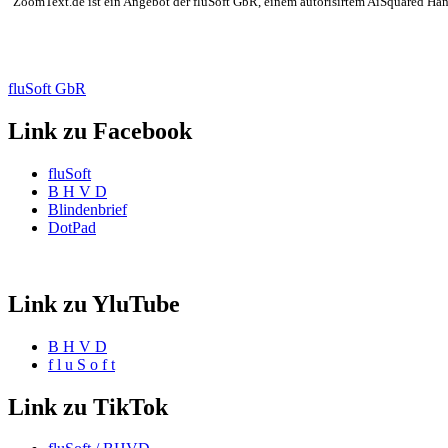
"ZoomText.de ist ein Angebot der fluSoft GbR, einem autorisirtem AiSquared Händl
fluSoft GbR
Link zu Facebook
fluSoft
B H V D
Blindenbrief
DotPad
Link zu YluTube
B H V D
f l u S o f t
Link zu TikTok