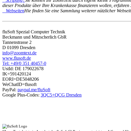
Scripting?
Sie können Ihr ZoomText durch eigene kleine Programme
dieser Produkte über Ihre Krankenkasse finanzieren wollen, erfahren 
Webseiten
Hie finden Sie eine Sammlung weiterer nützlicher Websei
fluSoft Spezial Computer Technik
Beckmann und Mitzscherlich GbR
Tannenstrasse 2
D 01099 Dresden
info@zoomtext.de
www.flusoft.de
Tel: +49/0 351 40457-0
UstId:
DE 179022678
IK=591420124
EORI=DE5048206
WeChatID=flusoft
PayPal:
paypal.me/fluSoft
Google Plus-Codes:
3QC5+QCG Dresden