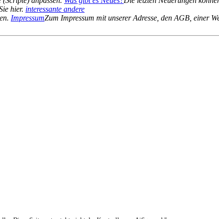
 (Scripte) anpassen.
Was gibt es Neues?
Die letzten Neuerungen können
Sie hier.
interessante andere
ten.
Impressum
Zum Impressum mit unserer Adresse, den AGB, einer We