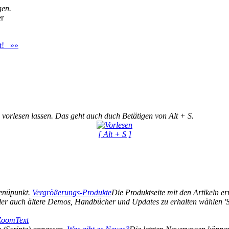
gen.
er
st! »»
 vorlesen lassen. Das geht auch duch Betätigen von Alt + S.
[ Alt + S ]
Menüpunkt.
Vergrößerungs-Produkte
Die Produktseite mit den Artikeln err
er auch ältere Demos, Handbücher und Updates zu erhalten wählen 'Si
 ZoomText