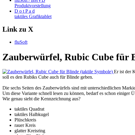
fluSoft / BHVD
Produktvorstellung
D o t P a d
taktiles Grafiktablet
Link zu X
fluSoft
Zauberwürfel, Rubic Cube für B
Er ist der
soll es den Rubiks Cube auch für Blinde geben.
Die sechs Seiten des Zauberwürfels sind mit unterschiedlichen Mark
Um diese Variante schnell lesen zu können, bedarf es schon einiger 
Wie genau sieht die Kennzeichnung aus?
taktiles Quadrat
taktiles Halbkugel
Plüschkreis
rauer Kreis
glatter Kreisring