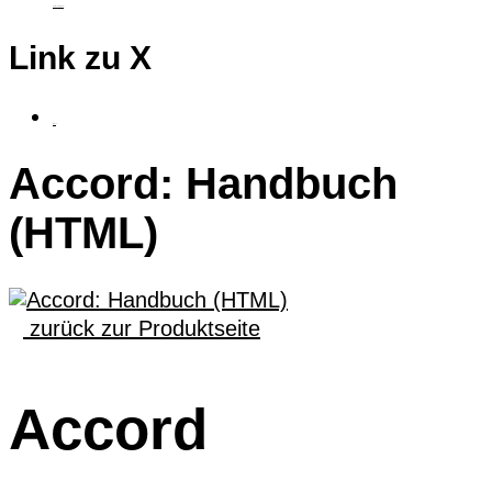
taktiles Grafiktablet
Link zu X
fluSoft
Accord: Handbuch
(HTML)
zurück zur Produktseite
Accord