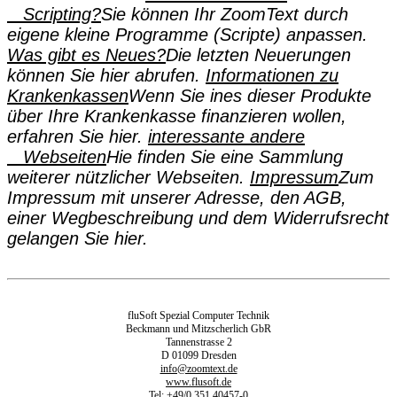
Scripting?
Sie können Ihr ZoomText durch
eigene kleine Programme (Scripte) anpassen.
Was gibt es Neues?
Die letzten Neuerungen
können Sie hier abrufen.
Informationen zu
Krankenkassen
Wenn Sie ines dieser Produkte
über Ihre Krankenkasse finanzieren wollen,
erfahren Sie hier.
interessante andere
Webseiten
Hie finden Sie eine Sammlung
weiterer nützlicher Webseiten.
Impressum
Zum
Impressum mit unserer Adresse, den AGB,
einer Wegbeschreibung und dem Widerrufsrecht
gelangen Sie hier.
fluSoft Spezial Computer Technik
Beckmann und Mitzscherlich GbR
Tannenstrasse 2
D 01099 Dresden
info@zoomtext.de
www.flusoft.de
Tel: +49/0 351 40457-0