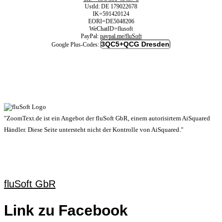
UstId:
DE 179022678
IK=591420124
EORI=DE5048206
WeChatID=flusoft
PayPal:
paypal.me/fluSoft
3QC5+QCG Dresden
Google Plus-Codes:
"ZoomText.de ist ein Angebot der fluSoft GbR, einem autorisirtem AiSquared
Händler. Diese Seite untersteht nicht der Kontrolle von AiSquared."
fluSoft GbR
Link zu Facebook