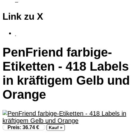
taktiles Grafiktablet
Link zu X
fluSoft
PenFriend farbige-
Etiketten - 418 Labels
in kräftigem Gelb und
Orange
Preis: 36.74 €