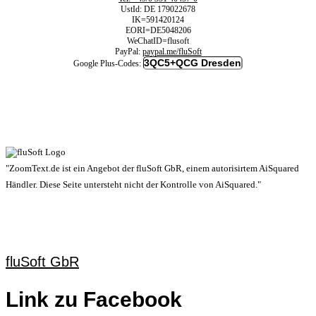
UstId:
DE 179022678
IK=591420124
EORI=DE5048206
WeChatID=flusoft
PayPal:
paypal.me/fluSoft
3QC5+QCG Dresden
Google Plus-Codes:
"ZoomText.de ist ein Angebot der fluSoft GbR, einem autorisirtem AiSquared
Händler. Diese Seite untersteht nicht der Kontrolle von AiSquared."
fluSoft GbR
Link zu Facebook