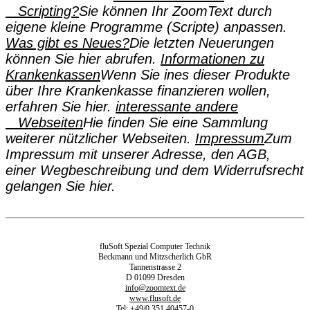
Scripting?
Sie können Ihr ZoomText durch
eigene kleine Programme (Scripte) anpassen.
Was gibt es Neues?
Die letzten Neuerungen
können Sie hier abrufen.
Informationen zu
Krankenkassen
Wenn Sie ines dieser Produkte
über Ihre Krankenkasse finanzieren wollen,
erfahren Sie hier.
interessante andere
Webseiten
Hie finden Sie eine Sammlung
weiterer nützlicher Webseiten.
Impressum
Zum
Impressum mit unserer Adresse, den AGB,
einer Wegbeschreibung und dem Widerrufsrecht
gelangen Sie hier.
fluSoft Spezial Computer Technik
Beckmann und Mitzscherlich GbR
Tannenstrasse 2
D 01099 Dresden
info@zoomtext.de
www.flusoft.de
Tel: +49/0 351 40457-0